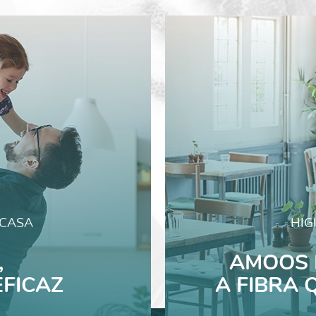
 CASA
HIG
,
AMOOS 
FICAZ
A FIBRA 