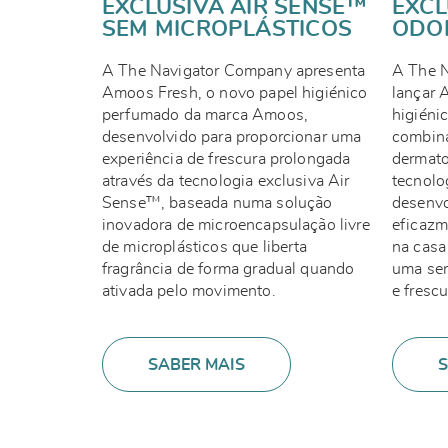
EXCLUSIVA AIR SENSE™
EXCL
SEM MICROPLÁSTICOS
ODO
A The Navigator Company apresenta
A The 
Amoos Fresh, o novo papel higiénico
lançar 
perfumado da marca Amoos,
higiéni
desenvolvido para proporcionar uma
combina
experiência de frescura prolongada
dermato
através da tecnologia exclusiva Air
tecnolo
Sense™, baseada numa solução
desenvo
inovadora de microencapsulação livre
eficazm
de microplásticos que liberta
na casa
fragrância de forma gradual quando
uma sen
ativada pelo movimento.
e frescu
SABER MAIS
S