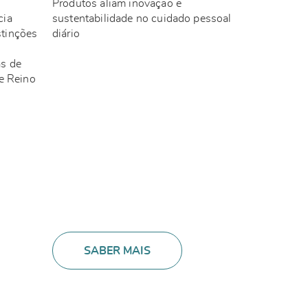
Produtos aliam inovação e
cia
sustentabilidade no cuidado pessoal
tinções
diário
s de
 e Reino
SABER MAIS