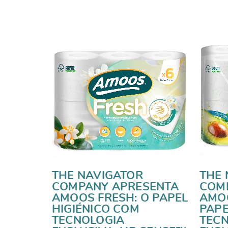
THE NAVIGATOR
THE 
COMPANY APRESENTA
COM
AMOOS FRESH: O PAPEL
AMOO
HIGIÉNICO COM
PAPE
TECNOLOGIA
TEC