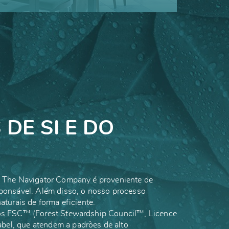
re o papel ideal para cada negócio
SABER MAIS
DE SI E DO
la The Navigator Company é proveniente de
sponsável. Além disso, o nosso processo
naturais de forma eficiente.
dos FSC™ (Forest Stewardship Council™, Licence
el, que atendem a padrões de alto