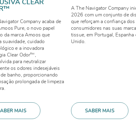
USIVA CLEAR
R™
A The Navigator Company ini
2026 com um conjunto de dis
Navigator Company acaba de
que reforçam a confiança dos
Amoos Pure, o novo papel
consumidores nas suas marca
co da marca Amoos que
tissue, em Portugal, Espanha
 suavidade, cuidado
Unido.
lógico e a inovadora
gia Clear Odor™,
lvida para neutralizar
ente os odores indesejáveis
 de banho, proporcionando
sação prolongada de limpeza
ra.
ABER MAIS
SABER MAIS