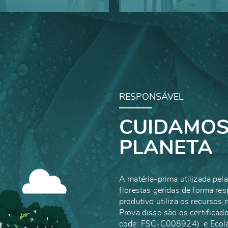
casiões do dia-a-dia
Saiba mais sob
RESPONSÁVEL
CUIDAMOS 
PLANETA
A matéria-prima utilizada pe
florestas geridas de forma re
produtivo utiliza os recursos 
Prova disso são os certifica
code: FSC-C008924) e Ecolab