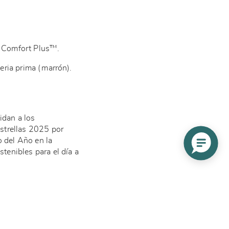
ir Comfort Plus™.
eria prima (marrón).
.
idan a los
strellas 2025 por
o del Año en la
tenibles para el día a