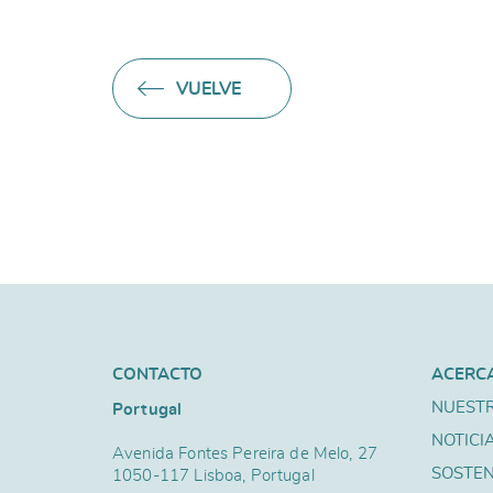
VUELVE
CONTACTO
ACERC
NUESTR
Portugal
NOTICI
Avenida Fontes Pereira de Melo, 27
SOSTEN
1050-117 Lisboa, Portugal