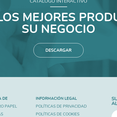
CATALOGO INTERACTIVO
LOS MEJORES PROD
SU NEGOCIO
DESCARGAR
A DE
INFORMACIÓN LEGAL
S
A
O PAPEL
POLÍTICAS DE PRIVACIDAD
AS
POLÍTICAS DE COOKIES