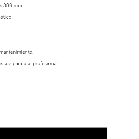
 x 389 mm.
ástico.
.
 mantenimiento.
issue para uso profesional.