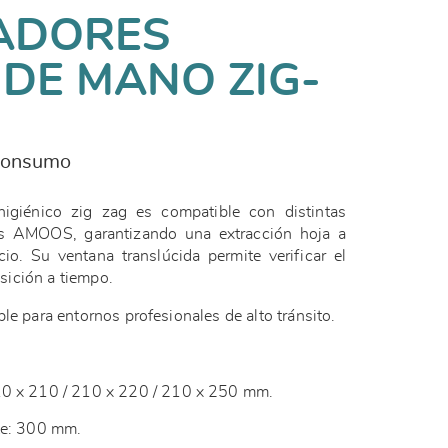
ADORES
DE MANO ZIG-
 consumo
igiénico zig zag es compatible con distintas
s AMOOS, garantizando una extracción hoja a
io. Su ventana translúcida permite verificar el
posición a tiempo.
le para entornos profesionales de alto tránsito.
10 x 210 / 210 x 220 / 210 x 250 mm.
te: 300 mm.