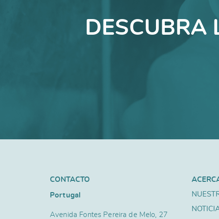
DESCUBRA 
CONTACTO
ACERC
NUESTR
Portugal
NOTICI
Avenida Fontes Pereira de Melo, 27