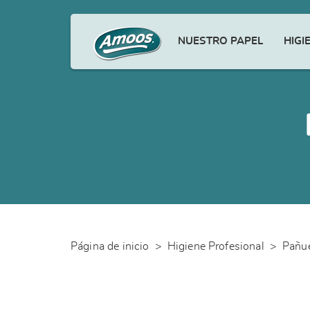
NUESTRO PAPEL
HIGI
Página de inicio
>
Higiene Profesional
>
Pañue