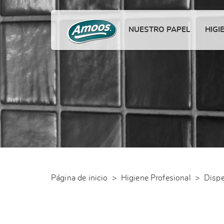
NUESTRO PAPEL
HIGI
Página de inicio
>
Higiene Profesional
>
Disp