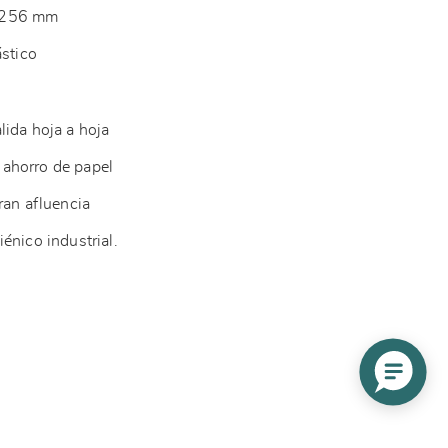
x256 mm
ástico
lida hoja a hoja
ahorro de papel
ran afluencia
énico industrial.