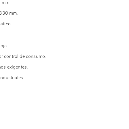
40 mm.
x330 mm.
ástico.
hoja.
or control de consumo.
nos exigentes.
industriales.