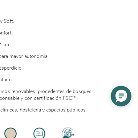
y Soft.
onfort.
2 cm.
 para mayor autonomía.
esperdicio.
ntario.
cursos renovables, procedentes de bosques
sponsable
y con certificación
FSC™.
clínicas, hostelería y espacios públicos.