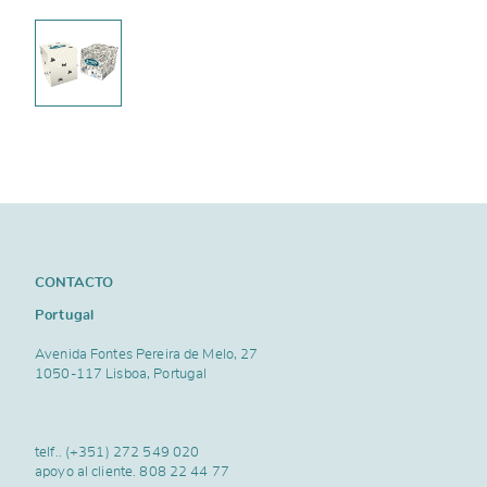
CONTACTO
Portugal
Avenida Fontes Pereira de Melo, 27
1050-117 Lisboa, Portugal
telf..
(+351) 272 549 020
apoyo al cliente.
808 22 44 77