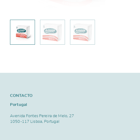
CONTACTO
Portugal
Avenida Fontes Pereira de Melo, 27
1050-117 Lisboa, Portugal