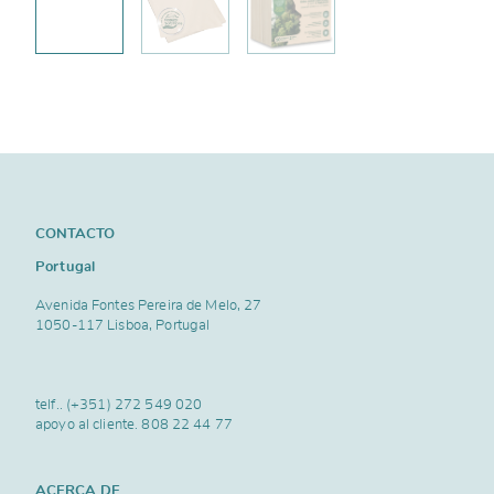
CONTACTO
Portugal
Avenida Fontes Pereira de Melo, 27
1050-117 Lisboa, Portugal
telf..
(+351) 272 549 020
apoyo al cliente.
808 22 44 77
ACERCA DE