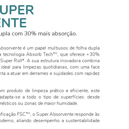
UPER
ENTE
dupla com 30% mais absorção.
sorvente é um papel multiusos de folha dupla
va tecnologia Absorb Tech™, que oferece +30%
uper Roll*. A sua estrutura inovadora combina
, ideal para limpezas quotidianas, com uma face
onta a atuar em derrames e sujidades com rapidez
m produto de limpeza prático e eficiente, este
adapta-se a todo o tipo de superfícies: desde
omésticos ou zonas de maior humidade.
tificação FSC™, o Super Absorvente responde às
derno, aliando desempenho a sustentabilidade