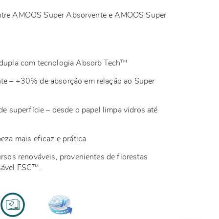
 entre AMOOS Super Absorvente e AMOOS Super
a dupla com tecnologia Absorb Tech™
nte – +30% de absorção em relação ao Super
 de superfície – desde o papel limpa vidros até
peza mais eficaz e prática
ursos renováveis, provenientes de florestas
sável FSC™.