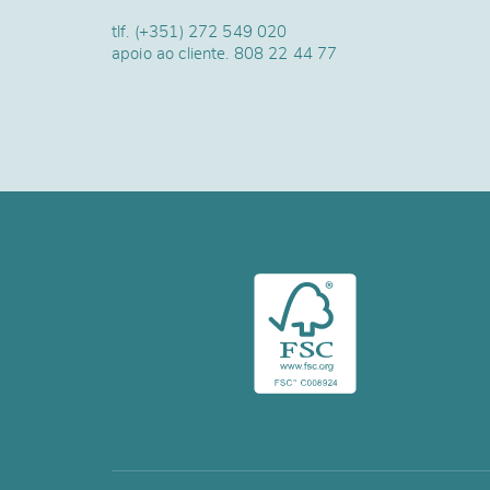
tlf.
(+351) 272 549 020
apoio ao cliente.
808 22 44 77