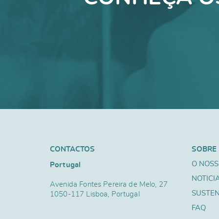
CONTACTOS
SOBRE
O NOSS
Portugal
NOTICI
Avenida Fontes Pereira de Melo, 27
SUSTEN
1050-117 Lisboa, Portugal
FAQ