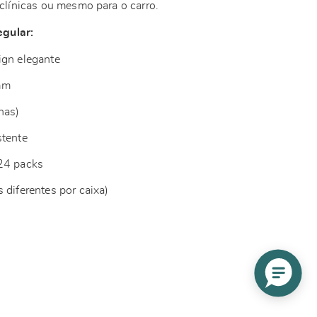
, clínicas ou mesmo para o carro.
gular:
ign elegante
mm
has)
stente
 24 packs
 diferentes por caixa)