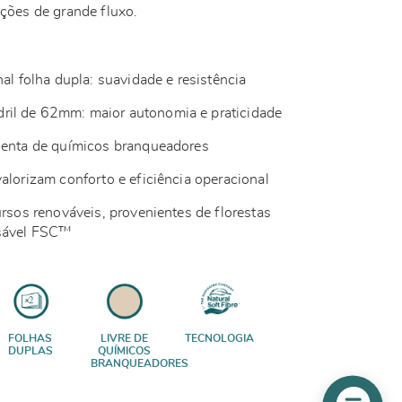
lações de grande fluxo.
nal folha dupla: suavidade e resistência
il de 62mm: maior autonomia e praticidade
isenta de químicos branqueadores
alorizam conforto e eficiência operacional
ursos renováveis, provenientes de florestas
nsável FSC™
FOLHAS
LIVRE DE
TECNOLOGIA
DUPLAS
QUÍMICOS
BRANQUEADORES