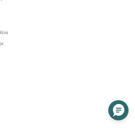
dício
or.