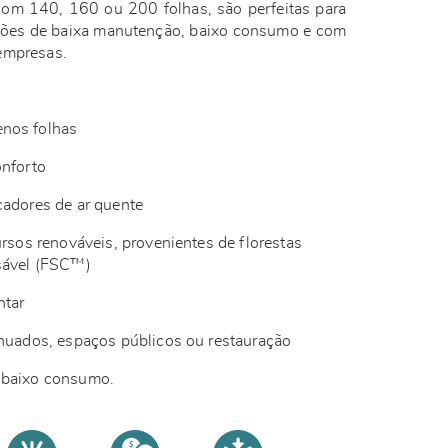
om 140, 160 ou 200 folhas, são perfeitas para
ões de baixa manutenção, baixo consumo e com
 empresas.
enos folhas
onforto
cadores de ar quente
ursos renováveis, provenientes de florestas
sável (FSC™)
ntar
inuados, espaços públicos ou restauração
 baixo consumo.