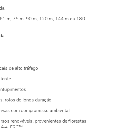
da.
 61 m, 75 m, 90 m, 120 m, 144 m ou 180
ada
cais de alto tráfego
stente
 entupimentos
s: rolos de longa duração
presas com compromisso ambiental
ursos renováveis, provenientes de florestas
nsável FSC™