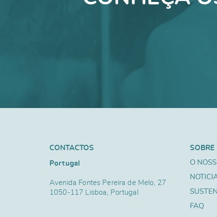
CONTACTOS
SOBRE
O NOSS
Portugal
NOTICI
Avenida Fontes Pereira de Melo, 27
SUSTEN
1050-117 Lisboa, Portugal
FAQ