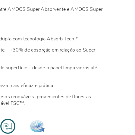
 entre AMOOS Super Absorvente e AMOOS Super
a dupla com tecnologia Absorb Tech™
nte – +30% de absorção em relação ao Super
 de superfície – desde o papel limpa vidros até
peza mais eficaz e prática
ursos renováveis, provenientes de florestas
sável FSC™.