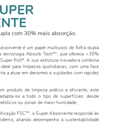
UPER
ENTE
dupla com 30% mais absorção.
sorvente é um papel multiusos de folha dupla
va tecnologia Absorb Tech™, que oferece +30%
uper Roll*. A sua estrutura inovadora combina
, ideal para limpezas quotidianas, com uma face
onta a atuar em derrames e sujidades com rapidez
m produto de limpeza prático e eficiente, este
adapta-se a todo o tipo de superfícies: desde
omésticos ou zonas de maior humidade.
tificação FSC™, o Super Absorvente responde às
derno, aliando desempenho a sustentabilidade