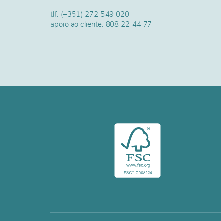
tlf.
(+351) 272 549 020
apoio ao cliente.
808 22 44 77