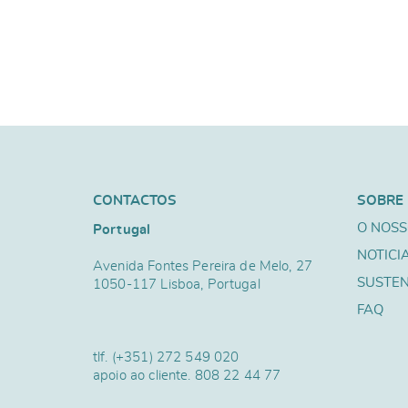
CONTACTOS
SOBRE
O NOSS
Portugal
NOTICI
Avenida Fontes Pereira de Melo, 27
SUSTEN
1050-117 Lisboa, Portugal
FAQ
tlf.
(+351) 272 549 020
apoio ao cliente.
808 22 44 77