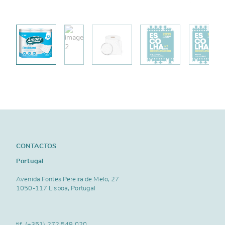
CONTACTOS
Portugal
Avenida Fontes Pereira de Melo, 27
1050-117 Lisboa, Portugal
tlf.
(+351) 272 549 020