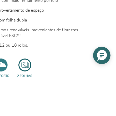
o com maior rendimento por rolo
proveitamento de espaço
com folha dupla
ursos renováveis, provenientes de florestas
sável FSC™.
12 ou 18 rolos.
FORTO
2 FOLHAS