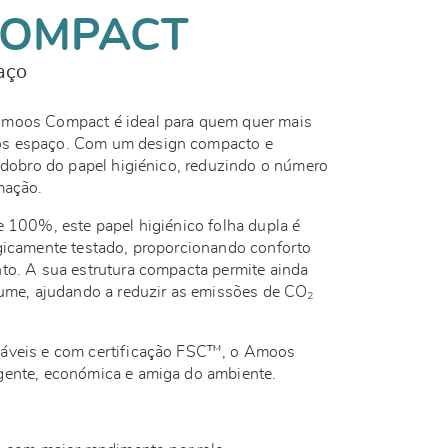
COMPACT
aço
Amoos Compact é ideal para quem quer mais
os espaço. Com um design compacto e
o dobro do papel higiénico, reduzindo o número
umação.
e 100%, este papel higiénico folha dupla é
ogicamente testado, proporcionando conforto
to. A sua estrutura compacta permite ainda
lume, ajudando a reduzir as emissões de CO₂
váveis e com certificação FSC™, o Amoos
gente, económica e amiga do ambiente.