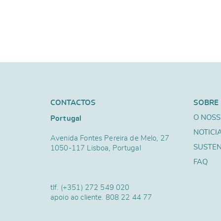
CONTACTOS
SOBRE
O NOSS
Portugal
NOTICI
Avenida Fontes Pereira de Melo, 27
SUSTEN
1050-117 Lisboa, Portugal
FAQ
tlf.
(+351) 272 549 020
apoio ao cliente.
808 22 44 77