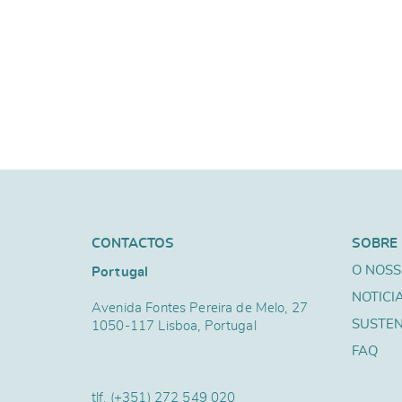
CONTACTOS
SOBRE
O NOSS
Portugal
NOTICI
Avenida Fontes Pereira de Melo, 27
SUSTEN
1050-117 Lisboa, Portugal
FAQ
tlf.
(+351) 272 549 020