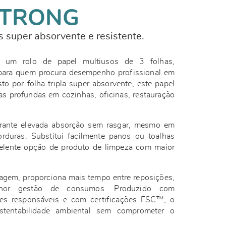
STRONG
s super absorvente e resistente.
m rolo de papel multiusos de 3 folhas,
para quem procura desempenho profissional em
o por folha tripla super absorvente, este papel
as profundas em cozinhas, oficinas, restauração
arante elevada absorção sem rasgar, mesmo em
rduras. Substitui facilmente panos ou toalhas
elente opção de produto de limpeza com maior
agem, proporciona mais tempo entre reposições,
lhor gestão de consumos. Produzido com
tes responsáveis e com certificações FSC™, o
ustentabilidade ambiental sem comprometer o