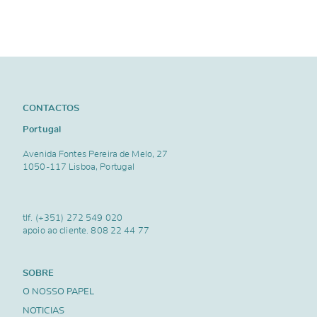
CONTACTOS
Portugal
Avenida Fontes Pereira de Melo, 27
1050-117 Lisboa, Portugal
tlf.
(+351) 272 549 020
apoio ao cliente.
808 22 44 77
SOBRE
O NOSSO PAPEL
NOTICIAS