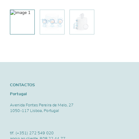
CONTACTOS
Portugal
Avenida Fontes Pereira de Melo, 27
1050-117 Lisboa, Portugal
tlf.
(+351) 272 549 020
apoio ao cliente.
808 22 44 77