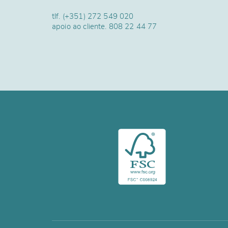
tlf.
(+351) 272 549 020
apoio ao cliente.
808 22 44 77