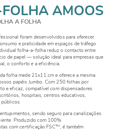
-FOLHA AMOOS
FOLHA A FOLHA
ssional foram desenvolvidos para oferecer
consumo e praticidade em espaços de tráfego
dividual folha-a-folha reduz o contacto entre
dício de papel — solução ideal para empresas que
al, o conforto e a eficiência.
cada folha mede 21x11 cm e oferece a mesma
nossos papéis Jumbo. Com 250 folhas por
to e eficaz, compatível com dispensadores
critórios, hospitais, centros educativos,
 públicos.
a entupimentos, sendo seguro para canalizações
mbiente. Produzido com 100%
restas com certificação FSC™, é também