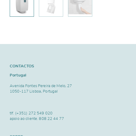
CONTACTOS
Portugal
Avenida Fontes Pereira de Melo, 27
1050-117 Lisboa, Portugal
tlf.
(+351) 272 549 020
apoio ao cliente.
808 22 44 77