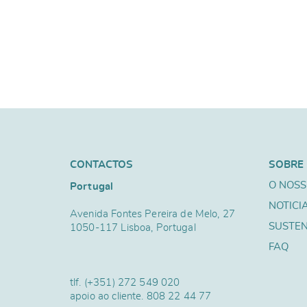
CONTACTOS
SOBRE
O NOSS
Portugal
NOTICI
Avenida Fontes Pereira de Melo, 27
SUSTEN
1050-117 Lisboa, Portugal
FAQ
tlf.
(+351) 272 549 020
apoio ao cliente.
808 22 44 77