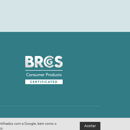
 partilhados com a Google, bem como o
Aceitar
ço.