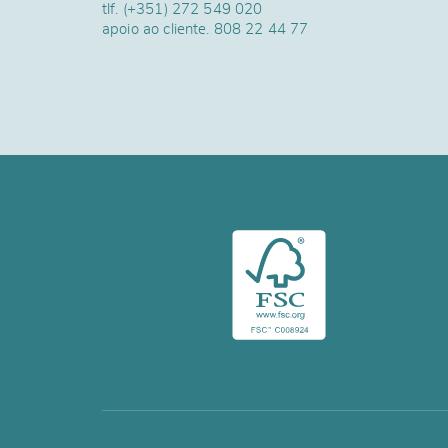
tlf.
(+351) 272 549 020
apoio ao cliente.
808 22 44 77