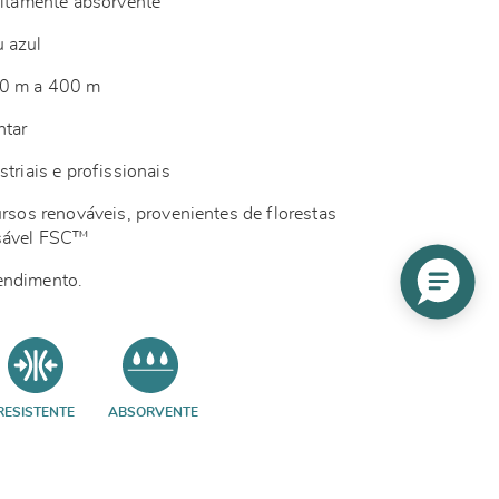
 altamente absorvente
u azul
50 m a 400 m
ntar
striais e profissionais
ursos renováveis, provenientes de florestas
nsável FSC™
endimento.
RESISTENTE
ABSORVENTE