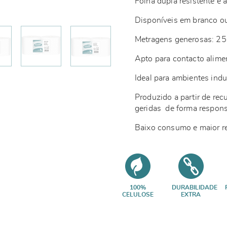
Folha dupla resistente e
Disponíveis em branco o
Metragens generosas: 2
Apto para contacto alime
Ideal para ambientes indu
Produzido a partir de rec
geridas de forma respo
Baixo consumo e maior r
100%
DURABILIDADE
CELULOSE
EXTRA