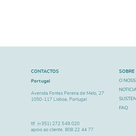
CONTACTOS
SOBRE
O NOSS
Portugal
NOTICI
Avenida Fontes Pereira de Melo, 27
SUSTEN
1050-117 Lisboa, Portugal
FAQ
tlf.
(+351) 272 549 020
apoio ao cliente.
808 22 44 77