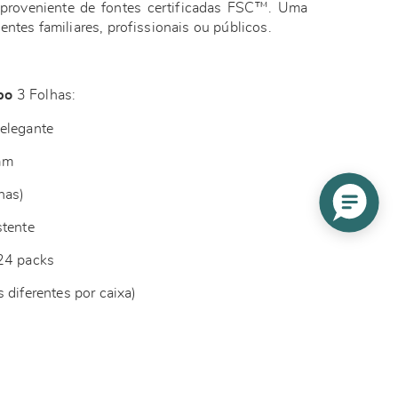
proveniente de fontes certificadas FSC™. Uma
ntes familiares, profissionais ou públicos.
bo
3 Folhas:
elegante
mm
has)
stente
 24 packs
 diferentes por caixa)