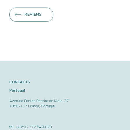
REVIENS
CONTACTS
Portugal
Avenida Fontes Pereira de Melo, 27
1050-117 Lisboa, Portugal
tél..
(+351) 272 549 020