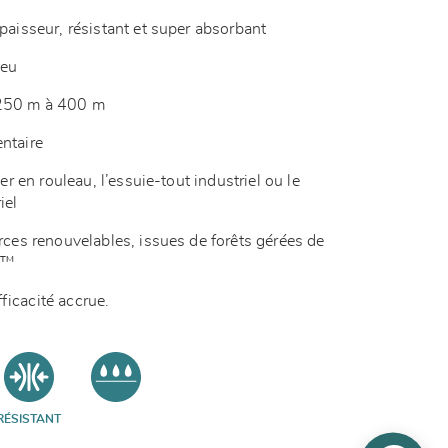
épaisseur, résistant et super absorbant
leu
 250 m à 400 m
entaire
ier en rouleau, l’essuie-tout industriel ou le
iel
urces renouvelables, issues de forêts gérées de
SC™
ficacité accrue.
RÉSISTANT