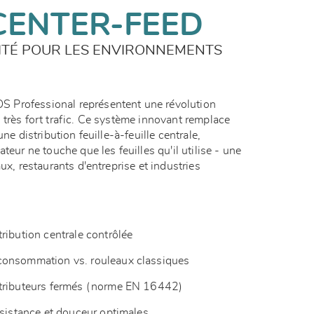
CENTER-FEED
CITÉ POUR LES ENVIRONNEMENTS
 Professional représentent une révolution
 très fort trafic. Ce système innovant remplace
ne distribution feuille-à-feuille centrale,
teur ne touche que les feuilles qu'il utilise - une
ux, restaurants d'entreprise et industries
ribution centrale contrôlée
consommation vs. rouleaux classiques
stributeurs fermés (norme EN 16442)
ésistance et douceur optimales