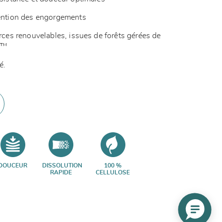
vention des engorgements
urces renouvelables, issues de forêts gérées de
SC™
é.
DOUCEUR
DISSOLUTION
100 %
RAPIDE
CELLULOSE