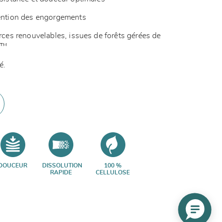
vention des engorgements
urces renouvelables, issues de forêts gérées de
SC™
é.
DOUCEUR
DISSOLUTION
100 %
RAPIDE
CELLULOSE