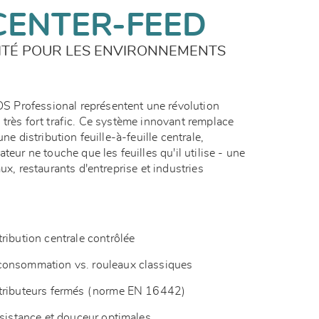
CENTER-FEED
CITÉ POUR LES ENVIRONNEMENTS
 Professional représentent une révolution
 très fort trafic. Ce système innovant remplace
ne distribution feuille-à-feuille centrale,
teur ne touche que les feuilles qu'il utilise - une
ux, restaurants d'entreprise et industries
ribution centrale contrôlée
consommation vs. rouleaux classiques
stributeurs fermés (norme EN 16442)
ésistance et douceur optimales