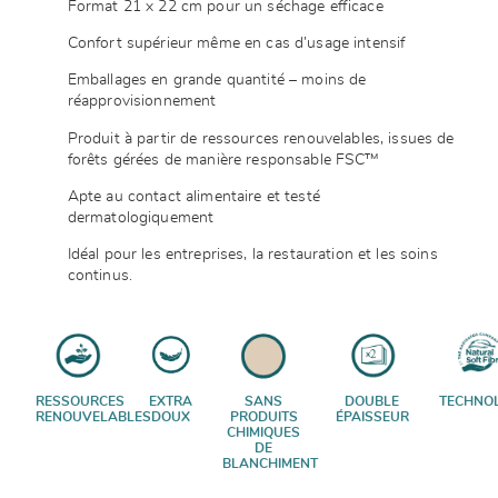
Format 21 x 22 cm pour un séchage efficace
Confort supérieur même en cas d’usage intensif
Emballages en grande quantité – moins de
réapprovisionnement
Produit à partir de ressources renouvelables, issues de
forêts gérées de manière responsable FSC™
Apte au contact alimentaire et testé
dermatologiquement
Idéal pour les entreprises, la restauration et les soins
continus.
RESSOURCES
EXTRA
SANS
DOUBLE
TECHNOL
RENOUVELABLES
DOUX
PRODUITS
ÉPAISSEUR
CHIMIQUES
DE
BLANCHIMENT