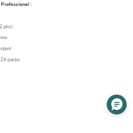
Professional :
 plis)
 mm
istant
 24 packs