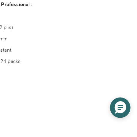
Professional :
 plis)
 mm
istant
 24 packs