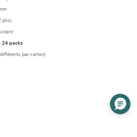
 mm
 plis)
sistant
e 24 packs
différents par carton)