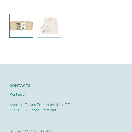
CONTACTS
Portugal
Avenida Fontes Pereira de Melo, 27
1050-117 Lisboa, Portugal
tél..
(+351) 272 549 020