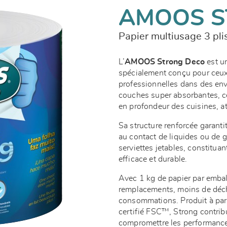
AMOOS 
Papier multiusage 3 pli
L’
AMOOS Strong Deco
est un
spécialement conçu pour ceux
professionnelles dans des en
couches super absorbantes, ce
en profondeur des cuisines, at
Sa structure renforcée garant
au contact de liquides ou de g
serviettes jetables, constituan
efficace et durable.
Avec 1 kg de papier par emball
remplacements, moins de déch
consommations. Produit à part
certifié FSC™, Strong contrib
compromettre les performanc