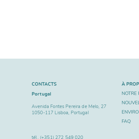
CONTACTS
À PRO
NOTRE 
Portugal
NOUVE
Avenida Fontes Pereira de Melo, 27
ENVIR
1050-117 Lisboa, Portugal
FAQ
tél..
(+351) 272 549 020