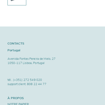
CONTACTS
Portugal
Avenida Fontes Pereira de Melo, 27
1050-117 Lisboa, Portugal
tél..
(+351) 272 549 020
support client.
808 22 44 77
À PROPOS
NOTRE PAPIER