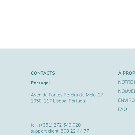
CONTACTS
À PRO
NOTRE 
Portugal
NOUVE
Avenida Fontes Pereira de Melo, 27
ENVIR
1050-117 Lisboa, Portugal
FAQ
tél..
(+351) 272 549 020
support client.
808 22 44 77