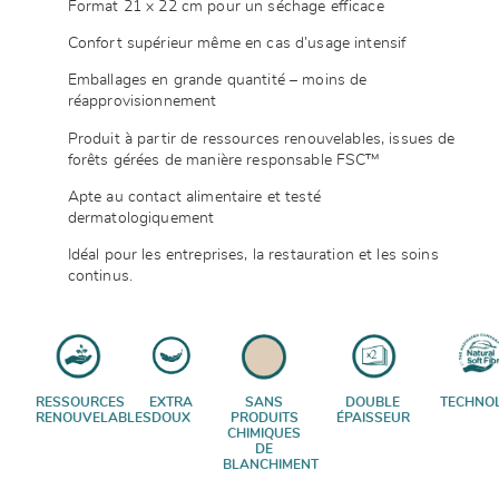
Format 21 x 22 cm pour un séchage efficace
Confort supérieur même en cas d’usage intensif
Emballages en grande quantité – moins de
réapprovisionnement
Produit à partir de ressources renouvelables, issues de
forêts gérées de manière responsable FSC™
Apte au contact alimentaire et testé
dermatologiquement
Idéal pour les entreprises, la restauration et les soins
continus.
RESSOURCES
EXTRA
SANS
DOUBLE
TECHNOL
RENOUVELABLES
DOUX
PRODUITS
ÉPAISSEUR
CHIMIQUES
DE
BLANCHIMENT