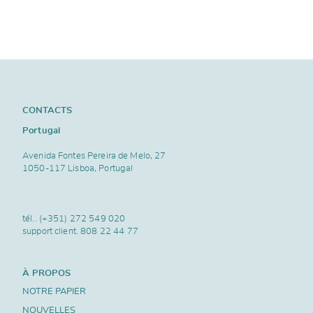
CONTACTS
Portugal
Avenida Fontes Pereira de Melo, 27
1050-117 Lisboa, Portugal
tél..
(+351) 272 549 020
support client.
808 22 44 77
À PROPOS
NOTRE PAPIER
NOUVELLES