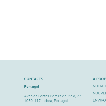
CONTACTS
À PRO
NOTRE 
Portugal
NOUVE
Avenida Fontes Pereira de Melo, 27
ENVIR
1050-117 Lisboa, Portugal