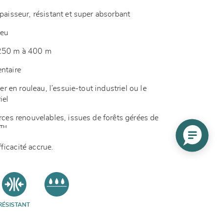
épaisseur, résistant et super absorbant
leu
 250 m à 400 m
entaire
ier en rouleau, l’essuie-tout industriel ou le
iel
urces renouvelables, issues de forêts gérées de
SC™
ficacité accrue.
RÉSISTANT