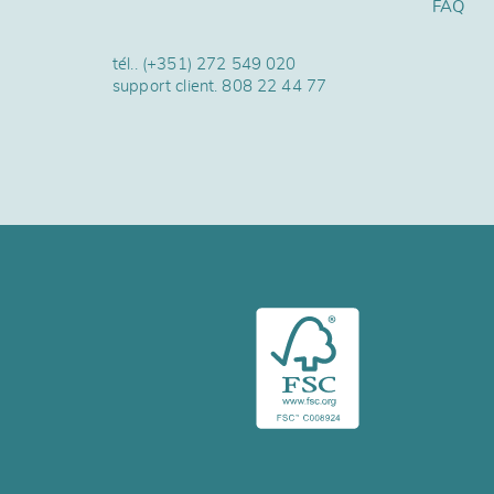
FAQ
tél..
(+351) 272 549 020
support client.
808 22 44 77