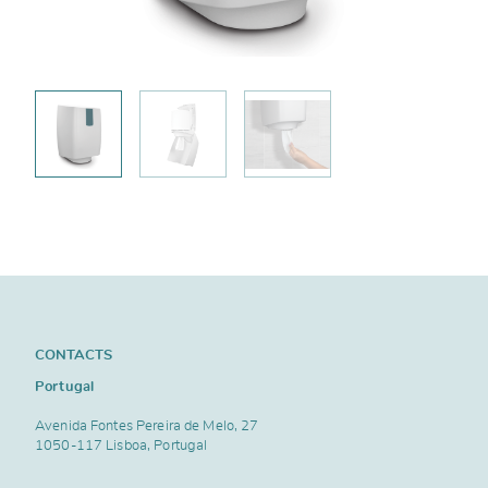
CONTACTS
Portugal
Avenida Fontes Pereira de Melo, 27
1050-117 Lisboa, Portugal