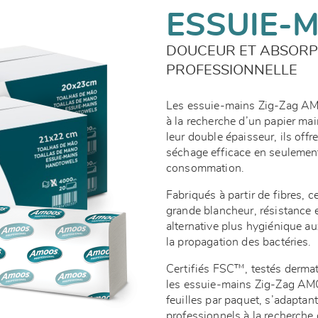
ESSUIE-M
DOUCEUR ET ABSORP
PROFESSIONNELLE
Les essuie-mains Zig-Zag AMO
à la recherche d’un papier ma
leur double épaisseur, ils off
séchage efficace en seulement 
consommation.
Fabriqués à partir de fibres,
grande blancheur, résistance e
alternative plus hygiénique a
la propagation des bactéries.
Certifiés FSC™, testés dermat
les essuie-mains Zig-Zag AM
feuilles par paquet, s’adapta
professionnels à la recherche