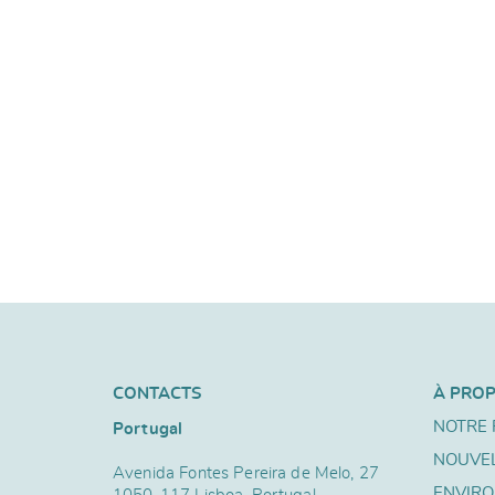
CONTACTS
À PRO
NOTRE 
Portugal
NOUVE
Avenida Fontes Pereira de Melo, 27
ENVIR