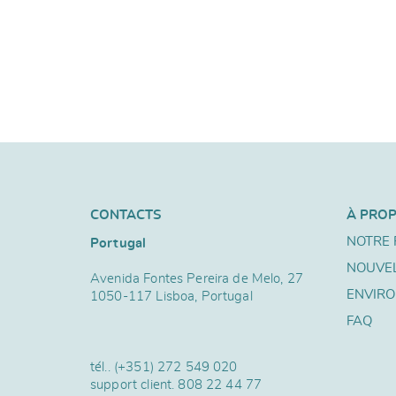
CONTACTS
À PRO
NOTRE 
Portugal
NOUVE
Avenida Fontes Pereira de Melo, 27
ENVIR
1050-117 Lisboa, Portugal
FAQ
tél..
(+351) 272 549 020
support client.
808 22 44 77